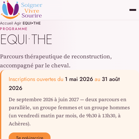
Aller au contenu principal
Accueil
›
Agir
›
EQUI•THE
PROGRAMME
EQUI•THE
Parcours thérapeutique de reconstruction,
accompagné par le cheval.
Inscriptions ouvertes du
1 mai 2026
au
31 août
2026
De septembre 2026 à juin 2027 — deux parcours en
parallèle, un groupe femmes et un groupe hommes
(un vendredi matin par mois, de 9h30 à 13h30, à
Achères).
Se pré-inscrire